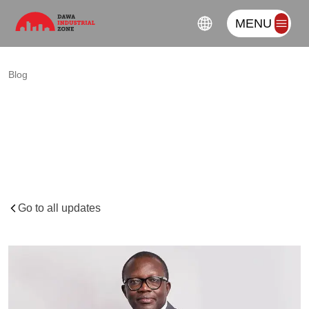
MENU
Blog
Industrialisation
and
AfCFTA
present
multiple
opportunities
for
private
sector
–
Kojo
Aduhene
Go to all updates