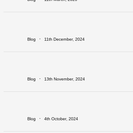
Regional
vs.
National
Approaches
to
Trade
Facilitation:
Which
is
More
Effective
for
Africa?
∙
Blog
11th December, 2024
Earn
Big
with
Dawa
Refer
&
Earn:
Unlock
Lucrative
Rewards
for
Every
Business
You
Refer!
∙
Blog
13th November, 2024
Leapfrogging
the
Growth
Trap:
Policy
Initiatives
for
Developing
Economies
in
a
Globalized
World
∙
Blog
4th October, 2024