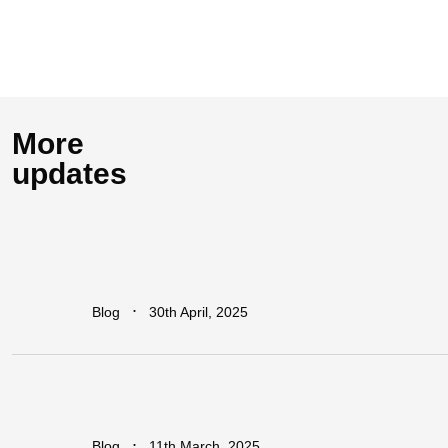
More
updates
How
Industrial
Parks
Are
Powering
Economic
Growth
in
Africa
∙
Blog
30th April, 2025
Addressing
The
Infrastructure
Gaps
in
Sub-Saharan
Africa
∙
Blog
11th March, 2025